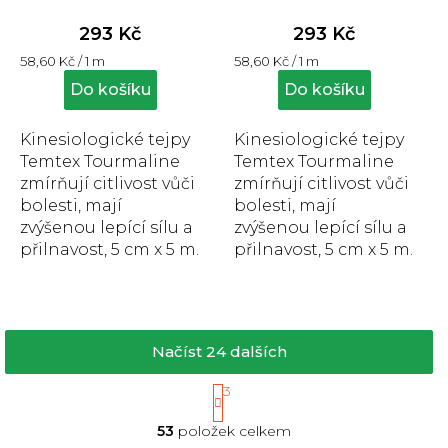
hodnocení
hodnocení
produktu
produktu
293 Kč
293 Kč
je
je
Měrná
Měrná
58,60 Kč / 1 m
58,60 Kč / 1 m
5,0
5,0
cena:
cena:
z
z
Do košíku
Do košíku
5
5
hvězdiček.
hvězdiček.
Kinesiologické tejpy
Kinesiologické tejpy
Temtex Tourmaline
Temtex Tourmaline
zmírňují citlivost vůči
zmírňují citlivost vůči
bolesti, mají
bolesti, mají
zvýšenou lepící sílu a
zvýšenou lepící sílu a
přilnavost, 5 cm x 5 m.
přilnavost, 5 cm x 5 m.
Načíst 24 dalších
S
1
3
t
O
r
53
položek celkem
v
á