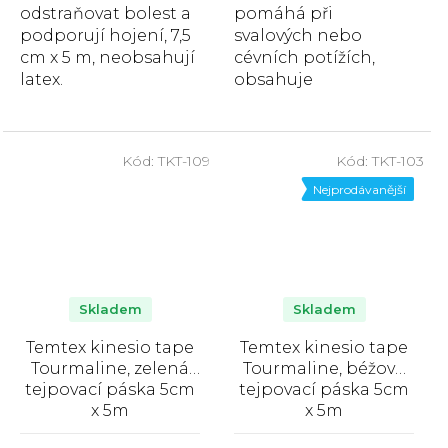
odstraňovat bolest a
pomáhá při
podporují hojení, 7,5
svalových nebo
cm x 5 m, neobsahují
cévních potížích,
latex.
obsahuje
hypoalergenní
lepidlo, neobsahuje
latex,
Kód:
TKT-109
Kód:
TKT-103
voděodolný. Balení
obsahuje...
Nejprodávanější
Skladem
Skladem
Temtex kinesio tape
Temtex kinesio tape
Tourmaline, zelená
Tourmaline, béžová
tejpovací páska 5cm
tejpovací páska 5cm
x 5m
x 5m
Průměrné
Průměrné