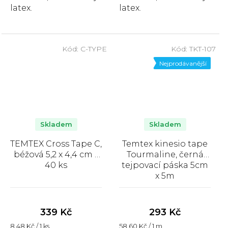
latex.
latex.
Kód:
C-TYPE
Kód:
TKT-107
Nejprodávanější
Skladem
Skladem
TEMTEX Cross Tape C,
Temtex kinesio tape
béžová 5,2 x 4,4 cm –
Tourmaline, černá
40 ks
tejpovací páska 5cm
x 5m
Průměrné
Průměrné
hodnocení
hodnocení
produktu
produktu
339 Kč
293 Kč
je
je
Měrná
Měrná
8,48 Kč / 1 ks
58,60 Kč / 1 m
5,0
5,0