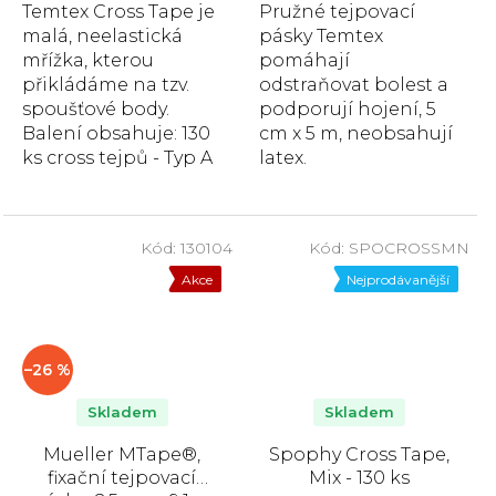
Temtex Cross Tape je
Pružné tejpovací
malá, neelastická
pásky Temtex
mřížka, kterou
pomáhají
přikládáme na tzv.
odstraňovat bolest a
spoušťové body.
podporují hojení, 5
Balení obsahuje: 130
cm x 5 m, neobsahují
ks cross tejpů - Typ A
latex.
- 10 archů (90 ks), Typ
B - 5 archů (30 ks),...
Kód:
130104
Kód:
SPOCROSSMN
Akce
Nejprodávanější
–26 %
Skladem
Skladem
Mueller MTape®,
Spophy Cross Tape,
fixační tejpovací
Mix - 130 ks