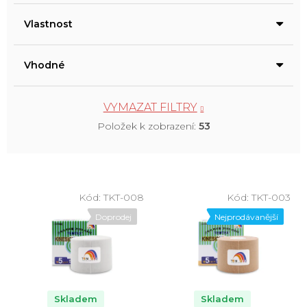
Vlastnost
Vhodné
VYMAZAT FILTRY
Položek k zobrazení:
53
V
ý
Kód:
TKT-008
Kód:
TKT-003
p
Doprodej
Nejprodávanější
i
s
p
r
o
Skladem
Skladem