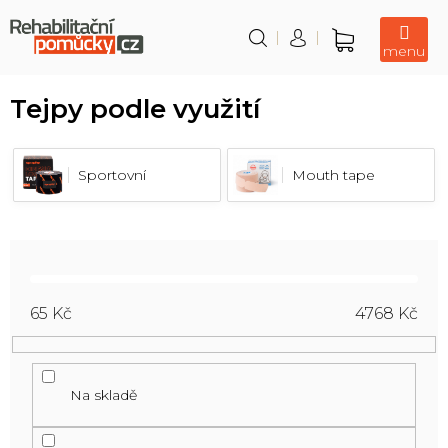
Přejít
na
obsah
Nákupní
košík
Tejpy podle využití
Sportovní
Mouth tape
65
Kč
4768
Kč
Na skladě