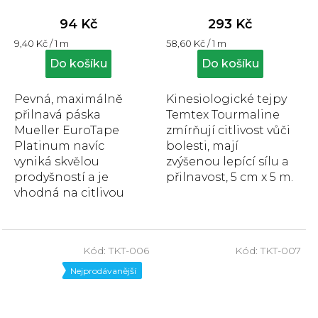
hodnocení
hodnocení
produktu
produktu
94 Kč
293 Kč
je
je
Měrná
Měrná
9,40 Kč / 1 m
58,60 Kč / 1 m
5,0
5,0
cena:
cena:
z
z
Do košíku
Do košíku
5
5
hvězdiček.
hvězdiček.
Pevná, maximálně
Kinesiologické tejpy
přilnavá páska
Temtex Tourmaline
Mueller EuroTape
zmírňují citlivost vůči
Platinum navíc
bolesti, mají
vyniká skvělou
zvýšenou lepící sílu a
prodyšností a je
přilnavost, 5 cm x 5 m.
vhodná na citlivou
pokožku, 2,5 cm x 10
m.
Kód:
TKT-006
Kód:
TKT-007
Nejprodávanější