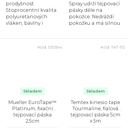
prodyšnost.
Spray udrží tejpovací
Stoprocentní kvalita
pásky déle na
polyuretanových
pokožce. Nedráždí
vláken, bavlny i
pokožku a má silnou
lepidla.
přilnavost. Lepidlo
Doporučován
Mueller Tuffner
sportovními
Quick Drying...
Kód:
130594
Kód:
TKT-113
terapeuty. To je
Spophy...
Skladem
Skladem
Mueller EuroTape™
Temtex kinesio tape
Platinum, fixační
Tourmaline, fialová
tejpovací páska
tejpovací páska 5cm
2,5cm
x 5m
Průměrné
Průměrné