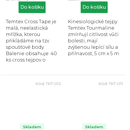
cena:
cena:
z
z
Do košíku
Do košíku
5
5
hvězdiček.
hvězdiček.
Temtex Cross Tape je
Kinesiologické tejpy
malá, neelastická
Temtex Tourmaline
mřížka, kterou
zmírňují citlivost vůči
přikládáme na tzv.
bolesti, mají
spoušťové body.
zvýšenou lepící sílu a
Balenie obsahuje: 40
přilnavost, 5 cm x 5 m.
ks cross tejpov o
rozmeru 5,2 x 4,4 cm.
Kód:
TKT-012
Kód:
TKT-011
Skladem
Skladem