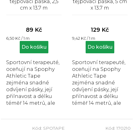
tejpovací páska, 2,5
tejpovací páska, 5 cm
cm x 13,7 m
x 13,7 m
Průměrné
Průměrné
hodnocení
hodnocení
produktu
produktu
89 Kč
129 Kč
je
je
Měrná
Měrná
6,50 Kč / 1 m
9,42 Kč / 1 m
4,9
5,0
cena:
cena:
z
z
Do košíku
Do košíku
5
5
hvězdiček.
hvězdiček.
Sportovní terapeuté,
Sportovní terapeuté,
oceňují na Spophy
oceňují na Spophy
Athletic Tape
Athletic Tape
zejména snadné
zejména snadné
odvíjení pásky, její
odvíjení pásky, její
přilnavost a délku
přilnavost a délku
téměř 14 metrů, ale
téměř 14 metrů, ale
také vroubkovaný
také vroubkovaný
okraj, umožňující
okraj, umožňující
snadné...
snadné...
Kód:
SPOTAPE
Kód:
170210