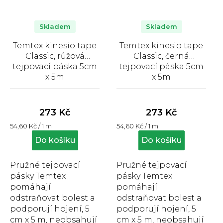
Skladem
Skladem
Temtex kinesio tape
Temtex kinesio tape
Classic, růžová
Classic, černá
tejpovací páska 5cm
tejpovací páska 5cm
x 5m
x 5m
Průměrné
Průměrné
hodnocení
hodnocení
produktu
produktu
273 Kč
273 Kč
je
je
Měrná
Měrná
54,60 Kč / 1 m
54,60 Kč / 1 m
5,0
5,0
cena:
cena:
z
z
Do košíku
Do košíku
5
5
hvězdiček.
hvězdiček.
Pružné tejpovací
Pružné tejpovací
pásky Temtex
pásky Temtex
pomáhají
pomáhají
odstraňovat bolest a
odstraňovat bolest a
podporují hojení, 5
podporují hojení, 5
cm x 5 m, neobsahují
cm x 5 m, neobsahují