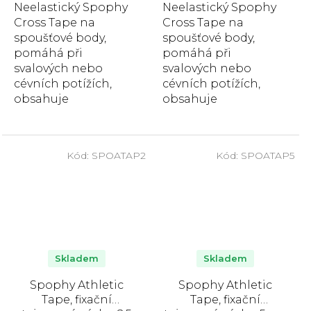
Neelastický Spophy
Neelastický Spophy
Cross Tape na
Cross Tape na
spoušťové body,
spoušťové body,
pomáhá při
pomáhá při
svalových nebo
svalových nebo
cévních potížích,
cévních potížích,
obsahuje
obsahuje
hypoalergenní
hypoalergenní
lepidlo, neobsahuje
lepidlo, neobsahuje
latex,
latex, voděodolný.
Kód:
SPOATAP2
Kód:
SPOATAP5
voděodolný. Balení
Balení obsahuje 40
obsahuje...
ks...
Skladem
Skladem
Spophy Athletic
Spophy Athletic
Tape, fixační
Tape, fixační