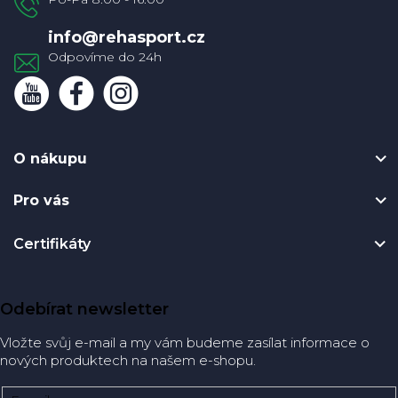
í
info
@
rehasport.cz
O nákupu
Pro vás
Certifikáty
Odebírat newsletter
Vložte svůj e-mail a my vám budeme zasílat informace o
nových produktech na našem e-shopu.