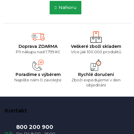
l
n
á
Nahoru
k
d
o
a
v
c
á
í
n
p
í
r
Doprava ZDARMA
Veškeré zboží skladem
v
Při nákupu nad 1.799 Kč
Více jak 100.000 produktů
k
y
v
ý
Poradíme s výběrem
Rychlé doručení
p
Napište nám či zavolejte
Zboží expedujeme v den
i
objednání
s
u
Z
á
Kontakt
p
a
800 200 900
t