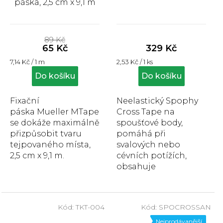
páska, 2,5 cm x 9,1 m
Průměrné
Průměrné
hodnocení
hodnocení
89 Kč
produktu
produktu
65 Kč
329 Kč
je
je
Měrná
Měrná
7,14 Kč / 1 m
2,53 Kč / 1 ks
3,9
4,8
cena:
cena:
z
z
Do košíku
Do košíku
5
5
hvězdiček.
hvězdiček.
Fixační
Neelastický Spophy
páska Mueller MTape
Cross Tape na
se dokáže maximálně
spoušťové body,
přizpůsobit tvaru
pomáhá při
tejpovaného místa,
svalových nebo
2,5 cm x 9,1 m.
cévních potížích,
obsahuje
hypoalergenní
lepidlo, neobsahuje
latex, voděodolný.
Kód:
TKT-004
Kód:
SPOCROSSAN
Balení obsahuje: ...
Nejprodávanější