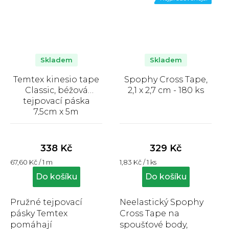
Skladem
Skladem
Temtex kinesio tape
Spophy Cross Tape,
Classic, béžová
2,1 x 2,7 cm - 180 ks
tejpovací páska
7,5cm x 5m
Průměrné
Průměrné
hodnocení
hodnocení
produktu
produktu
338 Kč
329 Kč
je
je
Měrná
Měrná
67,60 Kč / 1 m
1,83 Kč / 1 ks
5,0
5,0
cena:
cena:
z
z
Do košíku
Do košíku
5
5
hvězdiček.
hvězdiček.
Pružné tejpovací
Neelastický Spophy
pásky Temtex
Cross Tape na
pomáhají
spoušťové body,