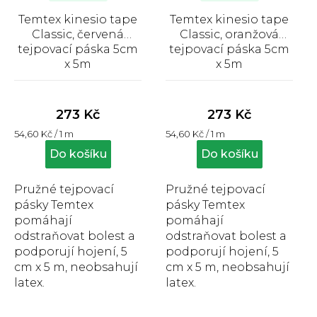
Temtex kinesio tape
Temtex kinesio tape
Classic, červená
Classic, oranžová
tejpovací páska 5cm
tejpovací páska 5cm
x 5m
x 5m
Průměrné
Průměrné
hodnocení
hodnocení
produktu
produktu
273 Kč
273 Kč
je
je
Měrná
Měrná
54,60 Kč / 1 m
54,60 Kč / 1 m
5,0
5,0
cena:
cena:
z
z
Do košíku
Do košíku
5
5
hvězdiček.
hvězdiček.
Pružné tejpovací
Pružné tejpovací
pásky Temtex
pásky Temtex
pomáhají
pomáhají
odstraňovat bolest a
odstraňovat bolest a
podporují hojení, 5
podporují hojení, 5
cm x 5 m, neobsahují
cm x 5 m, neobsahují
latex.
latex.