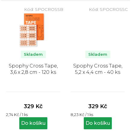
Kód:
SPOCROSSB
Kód:
SPOCROSSC
Skladem
Skladem
Spophy Cross Tape,
Spophy Cross Tape,
3,6 x 2,8 cm - 120 ks
5,2 x 4,4 cm - 40 ks
Průměrné
Průměrné
hodnocení
hodnocení
produktu
produktu
329 Kč
329 Kč
je
je
Měrná
Měrná
2,74 Kč / 1 ks
8,23 Kč / 1 ks
5,0
5,0
cena:
cena:
z
z
Do košíku
Do košíku
5
5
hvězdiček.
hvězdiček.