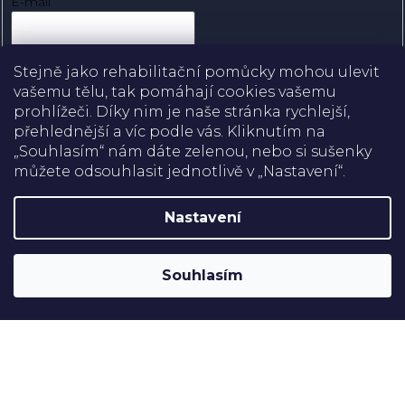
E-mail
Přihlásit se
Stejně jako rehabilitační pomůcky mohou ulevit
vašemu tělu, tak pomáhají cookies vašemu
prohlížeči. Díky nim je naše stránka rychlejší,
přehlednější a víc podle vás. Kliknutím na
Doprava
„Souhlasím“ nám dáte zelenou, nebo si sušenky
můžete odsouhlasit jednotlivě v „Nastavení“.
Platba
Nastavení
Shoptet
Copyright 2026
Rehabilitační pomůcky
. Všechna práva
Souhlasím
vyhrazena.
Upravit nastavení cookies