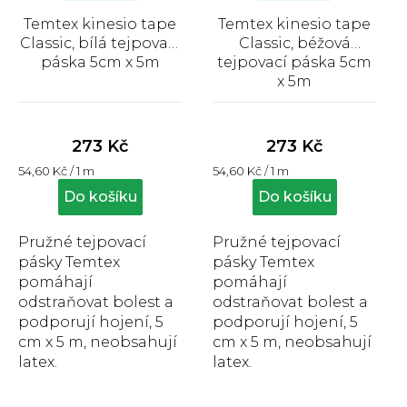
d
Temtex kinesio tape
Temtex kinesio tape
u
Classic, bílá tejpovací
Classic, béžová
k
páska 5cm x 5m
tejpovací páska 5cm
x 5m
t
Průměrné
Průměrné
ů
hodnocení
hodnocení
produktu
produktu
273 Kč
273 Kč
je
je
Měrná
Měrná
54,60 Kč / 1 m
54,60 Kč / 1 m
5,0
4,9
cena:
cena:
z
z
Do košíku
Do košíku
5
5
hvězdiček.
hvězdiček.
Pružné tejpovací
Pružné tejpovací
pásky Temtex
pásky Temtex
pomáhají
pomáhají
odstraňovat bolest a
odstraňovat bolest a
podporují hojení, 5
podporují hojení, 5
cm x 5 m, neobsahují
cm x 5 m, neobsahují
latex.
latex.