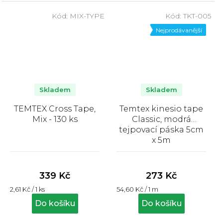
Kód:
MIX-TYPE
Kód:
TKT-005
Nejprodávanější
Skladem
Skladem
TEMTEX Cross Tape,
Temtex kinesio tape
Mix - 130 ks
Classic, modrá
tejpovací páska 5cm
x 5m
Průměrné
Průměrné
hodnocení
hodnocení
produktu
produktu
339 Kč
273 Kč
je
je
Měrná
Měrná
2,61 Kč / 1 ks
54,60 Kč / 1 m
5,0
4,5
cena:
cena:
z
z
Do košíku
Do košíku
5
5
hvězdiček.
hvězdiček.