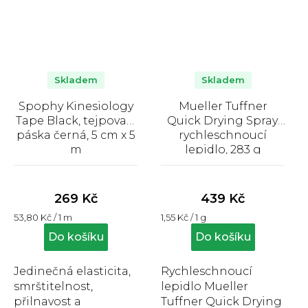
Skladem
Skladem
Spophy Kinesiology
Mueller Tuffner
Tape Black, tejpovací
Quick Drying Spray,
páska černá, 5 cm x 5
rychleschnoucí
m
lepidlo, 283 g
Průměrné
Průměrné
hodnocení
hodnocení
produktu
produktu
269 Kč
439 Kč
je
je
Měrná
Měrná
53,80 Kč / 1 m
1,55 Kč / 1 g
4,9
4,8
cena:
cena:
z
z
Do košíku
Do košíku
5
5
hvězdiček.
hvězdiček.
Jedinečná elasticita,
Rychleschnoucí
smrštitelnost,
lepidlo Mueller
přilnavost a
Tuffner Quick Drying